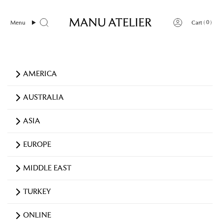
Skip
to
0
Menu
Cart
content
AMERICA
AUSTRALIA
ASIA
EUROPE
MIDDLE EAST
TURKEY
ONLINE