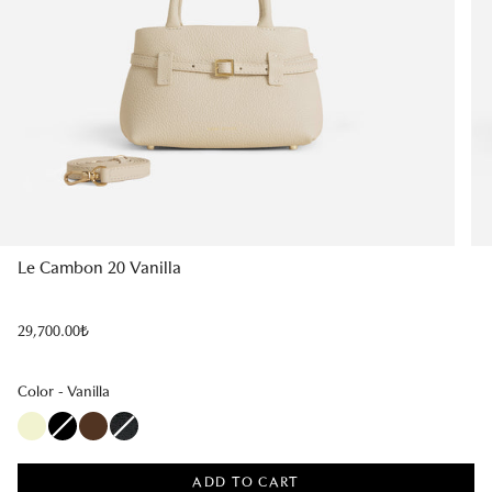
Le Cambon 20 Vanilla
Regular
29,700.00₺
price
Color
Color
-
Vanilla
ADD TO CART