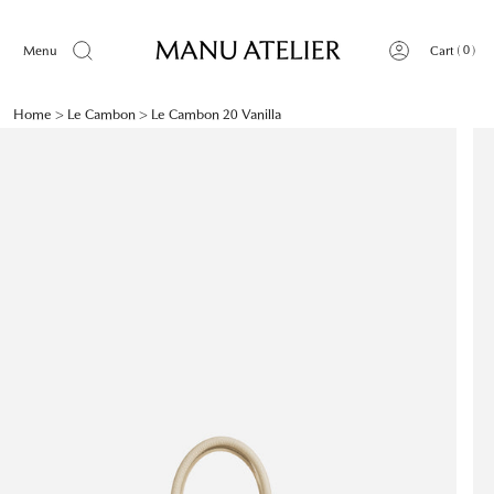
Skip
to
0
Menu
Cart
content
Home
>
Le Cambon
>
Le Cambon 20 Vanilla