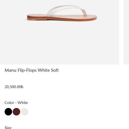
Manu Flip-Flops White Soft
Regular
20,500.00₺
price
Color
Color
-
White
Size
Size