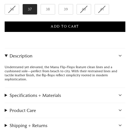
36
37
38
39
40
41
ADD TO CART
Description
Understated yet elevated, the Manu Flip-Flops feature clean lines and a
cushioned sole—perfect from beach to city. With their restrained lines and
tactile leather finish, the flip-flops reflect simplicity rooted in modern
sophistication.
Specifications + Materials
Product Care
Shipping + Returns