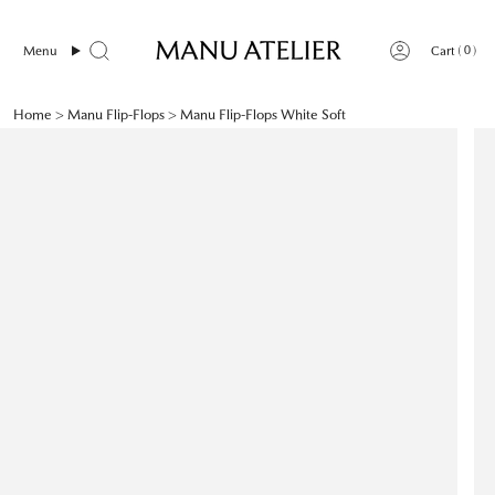
Skip
to
0
Menu
Cart
content
Home
>
Manu Flip-Flops
>
Manu Flip-Flops White Soft